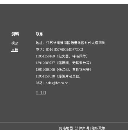
资料
联系
地址：江苏徐州淮海国际港务区时代大道南侧
视频
电话：0516-85776002/85773002
文档
13951358169（阻火器、呼吸阀等）
13912009737（隔爆阀、无焰泄放等）
13912008906（低温阀、弯折销阀等）
13951358838（爆破片及其他）
邮箱：sales@basco.cc
网站地图
|
法律声明
|
隐私政策