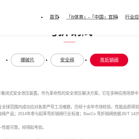
PRODUCTS
首页
「B体育」-「中国」官网
行业应
「B体育」-「中国」官
弯折销阀
您当前所在的位置：
首页
-
「B体育」-「中国」官网
-
超压泄放系列
-
弯折销
爆破片
安全阀
弯折销阀
非重闭式安全泄压装置。作为革命性的安全泄压解决方案，它在多种应用场景中
，已在全球范围内成功应对各类严苛工况难题，历经十余年市场检验，性能品质得
014年参与起草弯折销阀行业标准；BasCo 弯折销阀依据JB/T 14254-2022、AP
——性能可靠，经得起考验。