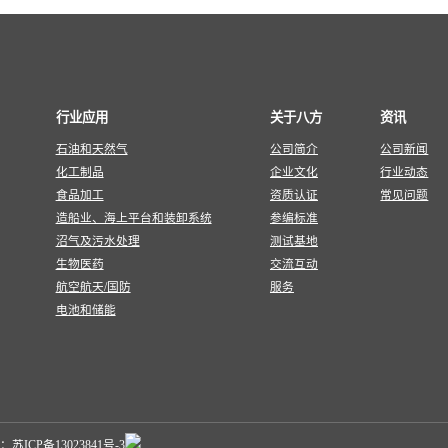
行业应用
关于八方
资讯
石油和天然气
公司简介
公司新闻
化工制品
企业文化
行业动态
食品加工
资质认证
常见问题
造船业、海上平台和装卸系统
参编标准
沼气及污水处理
测试基地
生物医药
交流互动
航空航天/国防
服务
电池和储能
号：
苏ICP备13023841号-3