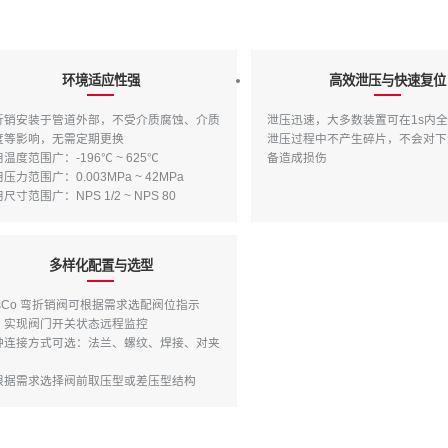
环境适应性强
高效泄压与快速复位
折销安装于管道外部，不受介质腐蚀、介质
泄压迅速，大多数装置可在1s内
度等影响，无需定期更换
泄压过程中不产生碎片，不会对下
温度范围广：-196℃ ~ 625℃
备造成损伤
压力范围广：0.003MPa ~ 42MPa
尺寸范围广：NPS 1/2 ~ NPS 80
多样化配置与选型
asCo 弯折销阀可根据需求选配阀位指示
，实现阀门开关状态远程监控
种连接方式可选：法兰、螺纹、焊接、对夹
根据需求选择阀前取压型或差压型结构