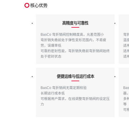
核心优势
高精度与可靠性
BasCo 弯折销阀控制精度高，允差范围小
弯
弯折销失稳前处于弹性变形范围内，不易疲
温
劳，误爆率低
适用
可靠的密封性能，弯折销失稳前弯折销阀始终
适用
处于密封状态
适用
便捷运维与低运行成本
BasCo 弯折销阀无需定期校验
B
长期运行成本低
器
可根据用户需求，在线调整弯折销阀的设定压
多
力
等
可