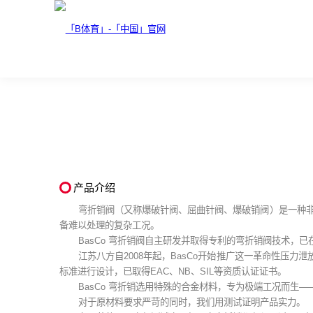
产品介绍
弯折销阀（又称爆破针阀、屈曲针阀、爆破销阀）是一种
备难以处理的复杂工况。
BasCo 弯折销阀自主研发并取得专利的弯折销阀技术
江苏八方自2008年起，BasCo开始推广这一革命性压力泄放阀产品；2
标准进行设计，已取得EAC、NB、SIL等资质认证证书。
BasCo 弯折销选用特殊的合金材料，专为极端工况而生
对于原材料要求严苛的同时，我们用测试证明产品实力。