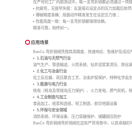
在严苛的工厂内部测试中，每一支弯折销都必须通过一项极
• 抗疲劳，无提早失稳：反复接近设定点的压力加载后依然
• 爆破精度准确：屈曲动作精准发生在设定压力值 ；
• 性能高度一致：每一支弯折销都值得信赖。
精准可靠，始终如一。
应用场景
BasCo 弯折销阀凭借其高精度、快速响应、免维护及适
1.石油与天然气行业
油气生产、管道输送、火炬系统、钻井泥浆泵泄压、炼化
2.化工与冶金行业
化工反应器、高压聚合工艺、冶金炉窑保护、特种化学品
3.能源与电力行业
核电（核岛及常规岛压力保护）、火力发电、燃气轮机、
4.工业制造与加工
食品加工、纸浆和造纸、轻工制造、航空地面设备
5.环保与安全领域
消防系统、环保设备、压力容器保护、储罐超压防护
BasCo 弯折销阀弯折销阀在这些严苛场景中，以其卓越