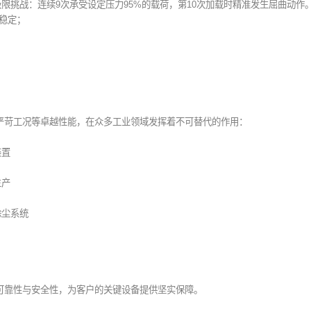
限挑战：连续9次承受设定压力95%的载荷，第10次加载时精准发生屈曲动作
稳定；
应严苛工况等卓越性能，在众多工业领域发挥着不可替代的作用：
装置
生产
除尘系统
的可靠性与安全性，为客户的关键设备提供坚实保障。