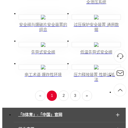
全泄压系统
安全阀与爆破片安全装置的
过压保护安全装置 通用数
组合
据
先导式安全阀
低温先导式安全阀
电工术语 爆炸性环境
压力释放装置 性能试验方
法
«
1
2
3
»
「B体育」-「中国」官网