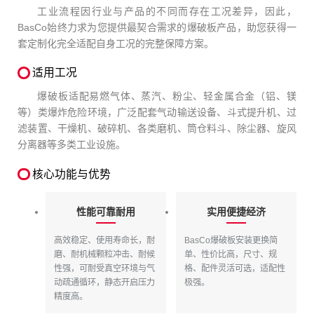
工业流程因行业与产品的不同而存在工况差异，因此，
BasCo始终力求为您提供最契合需求的爆破板产品，助您获得一
套定制化完全适配自身工况的完整保障方案。
适用工况
爆破板适配易燃气体、蒸汽、粉尘、轻金属合金（铝、镁
等）类爆炸危险环境，广泛配套气动输送设备、斗式提升机、过
滤装置、干燥机、破碎机、各类磨机、筒仓料斗、除尘器、旋风
分离器等多类工业设施。
核心功能与优势
性能可靠耐用
实用便捷经济
高效稳定、使用寿命长，耐
BasCo爆破板安装更换简
磨、耐机械颗粒冲击、耐候
单、性价比高，尺寸、规
性强，可耐受真空环境与气
格、配件灵活可选，适配性
动疏通循环，静态开启压力
极强。
精度高。