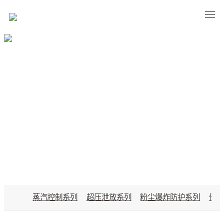
PRODUCTS
蒸汽控制系列
超压泄放系列
粉尘爆炸防护系列
储能
「B体育」-「中国」官网