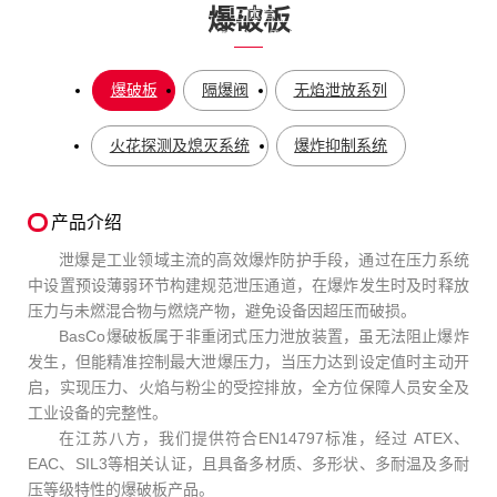
爆破板
您当前所在的位置：
首页
-
「B体育」-「中国」官网
-
粉尘爆炸
防护系列
-
爆破板
爆破板
隔爆阀
无焰泄放系列
火花探测及熄灭系统
爆炸抑制系统
产品介绍
泄爆是工业领域主流的高效爆炸防护手段，通过在压力系统
中设置预设薄弱环节构建规范泄压通道，在爆炸发生时及时释放
压力与未燃混合物与燃烧产物，避免设备因超压而破损。
BasCo爆破板属于非重闭式压力泄放装置，虽无法阻止爆炸
发生，但能精准控制最大泄爆压力，当压力达到设定值时主动开
启，实现压力、火焰与粉尘的受控排放，全方位保障人员安全及
工业设备的完整性。
在江苏八方，我们提供符合EN14797标准，经过 ATEX、
EAC、SIL3等相关认证，且具备多材质、多形状、多耐温及多耐
压等级特性的爆破板产品。