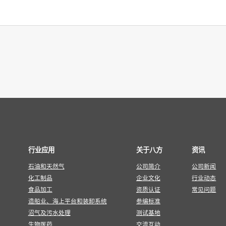
行业应用
关于八方
资讯
石油和天然气
公司简介
公司新闻
化工制品
企业文化
行业动态
食品加工
资质认证
常见问题
造船业、海上平台和装卸系统
参编标准
沼气及污水处理
测试基地
生物医药
交流互动