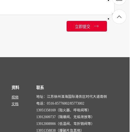
立即提交
资料
联系
地址：江苏徐州淮海国际港务区时代大道南侧
视频
电话：0516-85776002/85773002
文档
13951358169（阻火器、呼吸阀等）
13912009737（隔爆阀、无焰泄放等）
13912008906（低温阀、弯折销阀等）
13951358838（爆破片及其他）