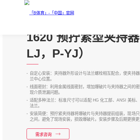
1620 预拧紧型夹持器
LJ，P-YJ）
自定心安装：夹持器外形设计与法兰螺栓相互配合，使夹持器
兰中心位置。
线面密封：利用金属线面密封，增加爆破片与夹持器之间的密
现介质泄漏问题。
适配多种法兰：标准尺寸可以适配 HG 化工部、ANSI 美标、
法兰。
安装简便：预拧紧夹持器将爆破片与夹持器提前组装，现场只
之间，避免了现场安装，损毁爆破片。安装步骤及后期更换更
需求咨询