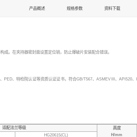
产品概述
规格参数
资料下载
栓构成。在夹持器密封面设置定位销，防止爆破片安装配合错误。
E、PED、特检院认证等资质认证证书，符合GB/T567、ASMEVⅢ、API52
适配法兰等级
高度
H/mm
HG20615(CL)