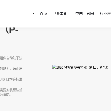
首页
「B体育」-「中国」官网
行业应
（P-
组件自动处于法
封能力，防止出
JIS 日本等标准
需要安装至法兰
为简便。