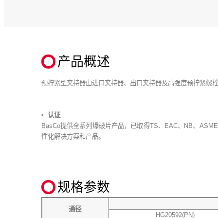
产品概述
预拧紧型夹持器由进口夹持器、出口夹持器及高强度预拧紧螺
认证
BasCo提供全系列爆破片产品，已取得TS、EAC、NB、ASM
性化解决方案和产品。
规格参数
通径
HG20592(PN)